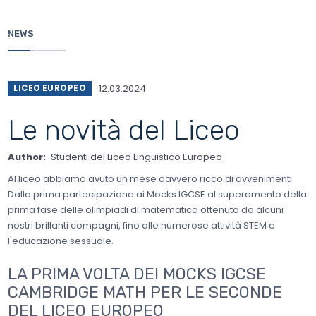
Salta
al
contenuto
NEWS
principale
12.03.2024
LICEO EUROPEO
Le novità del Liceo
Author
Studenti del Liceo Linguistico Europeo
Al liceo abbiamo avuto un mese davvero ricco di avvenimenti.
Dalla prima partecipazione ai Mocks IGCSE al superamento della
prima fase delle olimpiadi di matematica ottenuta da alcuni
nostri brillanti compagni, fino alle numerose attività STEM e
l'educazione sessuale.
LA PRIMA VOLTA DEI MOCKS IGCSE
CAMBRIDGE MATH PER LE SECONDE
DEL LICEO EUROPEO