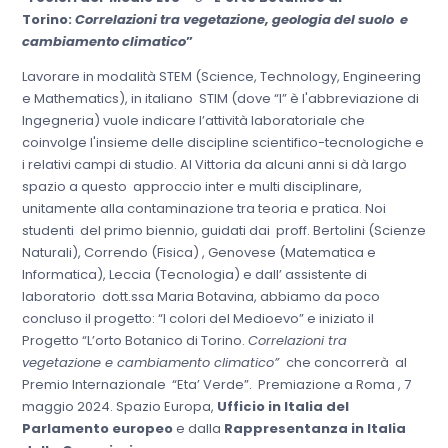
Torino:
Correlazioni tra vegetazione, geologia del suolo e
cambiamento climatico
”
Lavorare in modalità STEM (Science, Technology, Engineering
e Mathematics), in italiano STIM (dove “I” è l'abbreviazione di
Ingegneria) vuole indicare l’attività laboratoriale che
coinvolge l'insieme delle discipline scientifico-tecnologiche e
i relativi campi di studio. Al Vittoria da alcuni anni si dà largo
spazio a questo approccio inter e multi disciplinare,
unitamente alla contaminazione tra teoria e pratica. Noi
studenti del primo biennio, guidati dai proff. Bertolini (Scienze
Naturali), Correndo (Fisica) , Genovese (Matematica e
Informatica), Leccia (Tecnologia) e dall’ assistente di
laboratorio dott.ssa Maria Botavina, abbiamo da poco
concluso il progetto: “I colori del Medioevo” e iniziato il
Progetto “L’orto Botanico di Torino.
Correlazioni tra
vegetazione e cambiamento climatico”
che concorrerà al
Premio Internazionale “Eta’ Verde”. Premiazione a Roma , 7
maggio 2024. Spazio Europa,
Ufficio in Italia del
Parlamento europeo
e dalla
Rappresentanza in Italia