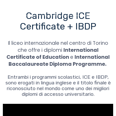
Upper Secondary School
Salta
al
contenuto
Cambridge ICE
principale
Certificate + IBDP
Il liceo internazionale nel centro di Torino
che offre i diplomi
International
Certificate of Education
e
International
Baccalaureate Diploma Programme.
Entrambi i programmi scolastici, ICE e IBDP,
sono erogati
in lingua inglese e il titolo finale è
r
iconosciuto nel mondo come uno dei migliori
diplomi di accesso universitario.