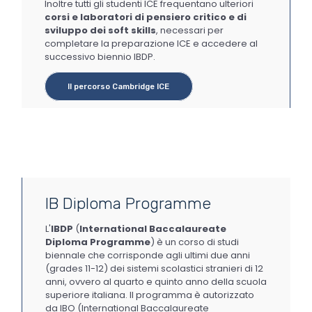
Inoltre tutti gli studenti ICE frequentano ulteriori
corsi e laboratori di pensiero critico e di
sviluppo dei soft skills
, necessari per
completare la preparazione ICE e accedere al
successivo biennio IBDP.
Il percorso Cambridge ICE
IB Diploma Programme
L'
IBDP
(
International Baccalaureate
Diploma Programme
)
è un corso di studi
biennale che corrisponde agli ultimi due anni
(grades 11-12) dei sistemi scolastici stranieri di 12
anni, ovvero al quarto e quinto anno della scuola
superiore italiana. Il programma è autorizzato
da IBO (International Baccalaureate