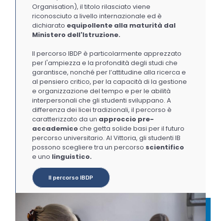
Organisation), il titolo rilasciato viene
riconosciuto a livello internazionale ed è
dichiarato
equipollente alla maturità dal
Ministero dell'Istruzione.
Il percorso IBDP è particolarmente apprezzato
per l'ampiezza e la profondità degli studi che
garantisce,
nonché per l’attitudine alla ricerca e
al pensiero critico, per la capacità di la gestione
e organizzazione del tempo e per le abilità
interpersonali che gli studenti sviluppano. A
differenza dei licei tradizionali, il percorso è
caratterizzato da un
approccio pre-
accademico
che getta solide basi per il futuro
percorso universitario. Al Vittoria, g
li studenti IB
possono scegliere tra un percorso
scientifico
e uno
linguistico.
Il percorso IBDP