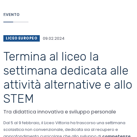
Salta
al
contenuto
EVENTO
principale
09.02.2024
LICEO EUROPEO
Termina al liceo la
settimana dedicata alle
attività alternative e allo
STEM
Tra didattica innovativa e sviluppo personale
Dal 5 al 9 febbraio, il Liceo Vittoria ha trascorso una settimana
scolastica non convenzionale, dedicata sia al recupero e
approfondimento curricolare che allo sviluppo di
competenze