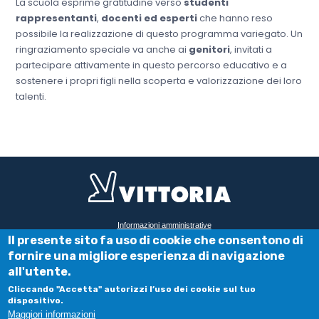
La scuola esprime gratitudine verso
studenti
rappresentanti
,
docenti ed esperti
che hanno reso
possibile la realizzazione di questo programma variegato. Un
ringraziamento speciale va anche ai
genitori
, invitati a
partecipare attivamente in questo percorso educativo e a
sostenere i propri figli nella scoperta e valorizzazione dei loro
talenti.
FOOTER
Informazioni amministrative
Il presente sito fa uso di cookie che consentono di
Privacy e cookie policy
fornire una migliore esperienza di navigazione
VITTORIA srl
all'utente.
Via Delle Rosine 14
Cliccando "Accetta" autorizzi l’uso dei cookie sul tuo
10123 Torino
dispositivo.
VITTORIA JUNIOR INTERNATIONAL SCHOOL srl
Maggiori informazioni