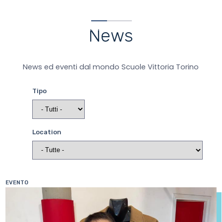
News
Salta
al
contenuto
principale
News
News ed eventi dal mondo Scuole Vittoria Torino
Tipo
Location
EVENTO