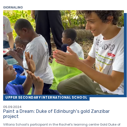
GIORNALINO
UPPER SECONDARY INTERNATIONAL SCHOOL
05.09.2024
Paint a Dream: Duke of Edinburgh's gold Zanzibar
project
Vittoria School’s participant in the Rachel's learning centre Gold Duke of