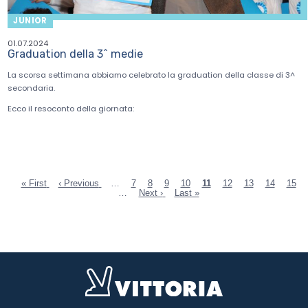
JUNIOR
01.07.2024
Graduation della 3^ medie
La scorsa settimana abbiamo celebrato la graduation della classe di 3^
secondaria.
Ecco il resoconto della giornata:
Prima
« First
Pagina
‹ Previous
…
Page
7
Page
8
Page
9
Page
10
Pagina
11
Page
12
Page
13
Page
14
Page
15
pagina
precedente
…
Pagina
Next ›
Ultima
Last »
attuale
Paginazione
successiva
pagina